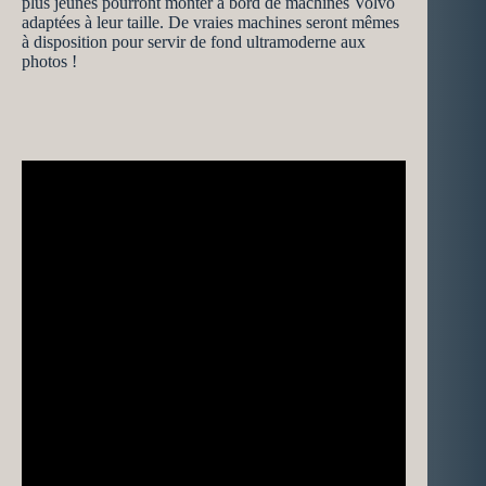
plus jeunes pourront monter à bord de machines Volvo
adaptées à leur taille. De vraies machines seront mêmes
à disposition pour servir de fond ultramoderne aux
photos !