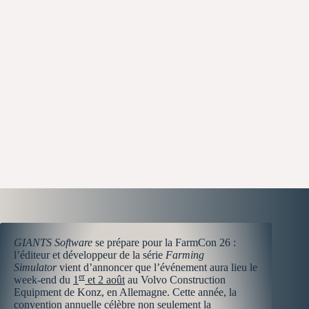
GIANTS Software
se prépare pour la FarmCon 26 :
l’éditeur et développeur de la série
Farming
Simulator
vient d’annoncer que l’événement aura lieu le
er
week-end du
1
et 2 août
au Volvo Construction
Equipment de Konz, en Allemagne. Cette année, la
convention annuelle célèbre non seulement la