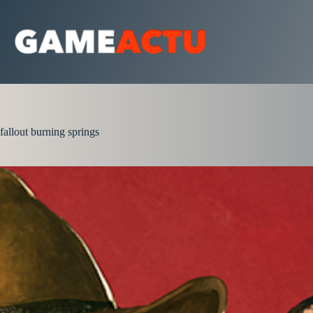
Passer
au
contenu
fallout burning springs