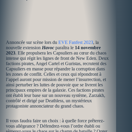
Annoncée sur scène lors du
EVE Fanfest 2023
, la
nouvelle extension
Havoc
paraîtra le
14 novembre
2023
. Elle propulsera les Capsuliers au cœur du chaos
intense qui régit les lignes de front de New Eden. Deux
factions pirates, Angel Cartel et Guristas, recrutent des
Capsuliers en masse pour répandre la corruption dans
les zones de conflit. Celles et ceux qui répondront à
l’appel auront pour mission de mener l’insurrection, et
ainsi perturber les luttes de pouvoir que se livrent les
principaux empires de la galaxie. Ces factions pirates
ont établi leur base sur un nouveau système, Zarzakh,
contrôlé et dirigé par Deathless, un mystérieux
protagoniste annonciateur du grand chaos.
Il vous faudra faire un choix : à quelle force prêterez-
vous allégeance ? Défendrez-vous l’ordre établi ou
sèmerez-vous le chaos sur le champ de bataille ? Opter