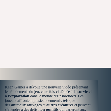
Keen Games a dévoilé une nouvelle vidéo présentant
les fondements du jeu, cette fois-ci dédiée à
la survie et
à l’exploration
dans le monde d’Enshrouded. Les
joueurs affrontent plusieurs ennemis, tels que
des
animaux sauvages
et
autres créatures
et peuvent
s’attendre à des défis
non punitifs
qui parleront aux