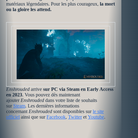
matériaux légendaires. Pour les plus courageux,
la mort
ou la gloire les attend.
Enshrouded
arrive
sur
PC via Steam en Early Access
en 2023
. Vous pouvez dès maintenant
ajouter
Enshrouded
dans votre liste de souhaits
sur
Steam
. Les dernières informations
concernant
Enshrouded
sont disponibles sur
le site
officiel
ainsi que sur
Facebook
,
Twitter
et
Youtube
.