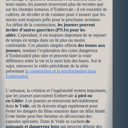
leurs mains, les joueurs trouveront plus de recettes que
sur les chemins tortueux d’Embervale ; il est essentiel de
cultiver, de récolter et de cuisiner pour s’assurer que les
stocks sont toujours prêts pour la prochaine aventure.
Au début de la construction,
les joueurs peuvent
inviter d’autres guerriers (PNJs) pour les
aider.
Cependant, il est toujours important de se reposer
de temps en temps dans un lit plus ou moins
confortable. Ces plaisirs simples offrent
des bonus aux
joueurs
, rendant l’exploration des coins dangereux
d’Enshrouded plus sûre et peuvent faire la vraie
différence entre la vie et la mort loin des bases. Sur le
sujet, retrouvez la vidéo précédente de la série
présentant
la construction et la terraformation dans
Enshrouded.
L’artisanat, la création et l’ingéniosité restent importants,
que les joueurs parcourent Embervale
à pied ou
en
Glider
. Les joueurs se retrouvent inévitablement
dans
le Voile
, où ils doivent réagir rapidement pour
éviter les dangers du fléau sournois dans un délai limité.
Cette limite peut être étendue en découvrant des
capsules spéciales. Dans le Voile se cachent
de
puissants et dangereux boss
qui peuvent détenir des