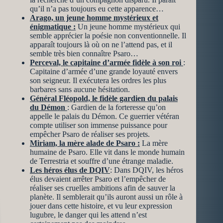
qu’il n’a pas toujours eu cette apparence…
Arago, un jeune homme mystérieux et
énigmatique :
Un jeune homme mystérieux qui
semble apprécier la poésie non conventionnelle. Il
apparaît toujours là où on ne l’attend pas, et il
semble très bien connaître Psaro…
Perceval, le capitaine d’armée fidèle à son roi
:
Capitaine d’armée d’une grande loyauté envers
son seigneur. Il exécutera les ordres les plus
barbares sans aucune hésitation.
Général Fléopold, le fidèle gardien du palais
du Démon
: Gardien de la forteresse qu’on
appelle le palais du Démon. Ce guerrier vétéran
compte utiliser son immense puissance pour
empêcher Psaro de réaliser ses projets.
Miriam, la mère alade de Psaro :
La mère
humaine de Psaro. Elle vit dans le monde humain
de Terrestria et souffre d’une étrange maladie.
Les héros élus de DQIV
: Dans DQIV, les héros
élus devaient arrêter Psaro et l’empêcher de
réaliser ses cruelles ambitions afin de sauver la
planète. Il semblerait qu’ils auront aussi un rôle à
jouer dans cette histoire, et vu leur expression
lugubre, le danger qui les attend n’est