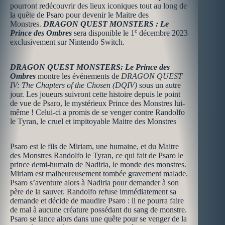
pourront redécouvrir des lieux iconiques tout au long de
la quête de Psaro pour devenir le Maitre des
Monstres.
DRAGON QUEST MONSTERS : Le
e
Prince des Ombres
sera disponible le 1
décembre 2023
exclusivement sur Nintendo Switch.
DRAGON QUEST MONSTERS: Le Prince des
Ombres
montre les événements de
DRAGON QUEST
IV: The Chapters of the Chosen (DQIV)
sous un autre
jour. Les joueurs suivront cette histoire depuis le point
de vue de Psaro, le mystérieux Prince des Monstres lui-
même ! Celui-ci a promis de se venger contre Randolfo
le Tyran, le cruel et impitoyable Maitre des Monstres
Psaro est le fils de Miriam, une humaine, et du Maitre
des Monstres Randolfo le Tyran, ce qui fait de Psaro le
prince demi-humain de Nadiria, le monde des monstres.
Miriam est malheureusement tombée gravement malade.
Psaro s’aventure alors à Nadiria pour demander à son
père de la sauver. Randolfo refuse immédiatement sa
demande et décide de maudire Psaro : il ne pourra faire
de mal à aucune créature possédant du sang de monstre.
Psaro se lance alors dans une quête pour se venger de la