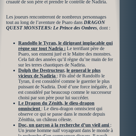
cruauté de son père et prendre le contrôle de Nadiria.
Les joueurs rencontreront de nombreux personnages
tout au long de l’aventure de Psaro dans
DRAGON
QUEST MONSTERS: Le Prince des Ombres
, dont :
Randolfo le Tyran, le dirigeant implacable qui
règne sur tout Nadria :
Le terrifiant père de
Psaro, son ennemi juré et le Maitre des monstres.
Cela fait des années qu’il règne du’ne main de fer
sur les terres chaotiques de Nadiria.
Dolph the Destructeur,
le general le plus
vicieux de Nadiria
: Fils aîné de Randolfo le
Tyran, il est considéré comme le guerrier le plus
puissant de Nadiria. Doté d’une force inégalée, il
est considéré par beaucoup comme le successeur
choisi par son père pour lui succéder.
Le Dragon du Zénith, le dieu-dragon
omniscient
: Le dieu-dragon omniscient qui
observe ce qui se passe dans le monde depuis
Zénithia, un château céleste.
Doc, un garçon à la recherche d’un vieil ami
:
Un jeune homme naïf voyageant dans le monde à
la recherche d’un compagnon disparu. Il paraît