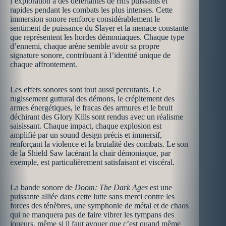
l’exploration à des déferlantes de riffs puissants et
rapides pendant les combats les plus intenses. Cette
immersion sonore renforce considérablement le
sentiment de puissance du Slayer et la menace constante
que représentent les hordes démoniaques. Chaque type
d’ennemi, chaque arène semble avoir sa propre
signature sonore, contribuant à l’identité unique de
chaque affrontement.
Les effets sonores sont tout aussi percutants. Le
rugissement guttural des démons, le crépitement des
armes énergétiques, le fracas des armures et le bruit
déchirant des Glory Kills sont rendus avec un réalisme
saisissant. Chaque impact, chaque explosion est
amplifié par un sound design précis et immersif,
renforçant la violence et la brutalité des combats. Le son
de la Shield Saw lacérant la chair démoniaque, par
exemple, est particulièrement satisfaisant et viscéral.
La bande sonore de
Doom: The Dark Ages
est une
puissante alliée dans cette lutte sans merci contre les
forces des ténèbres, une symphonie de métal et de chaos
qui ne manquera pas de faire vibrer les tympans des
joueurs, même si il faut avouer que c’est quand même