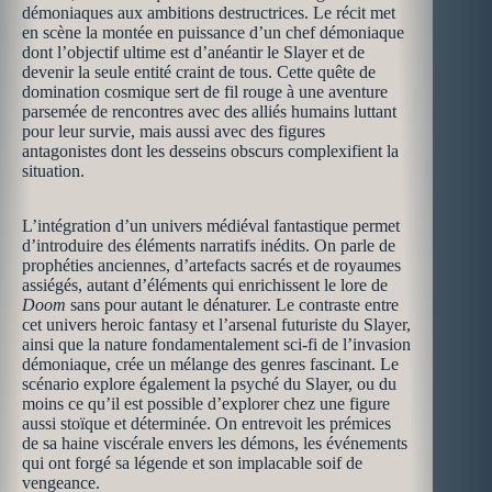
démoniaques aux ambitions destructrices. Le récit met
en scène la montée en puissance d’un chef démoniaque
dont l’objectif ultime est d’anéantir le Slayer et de
devenir la seule entité craint de tous. Cette quête de
domination cosmique sert de fil rouge à une aventure
parsemée de rencontres avec des alliés humains luttant
pour leur survie, mais aussi avec des figures
antagonistes dont les desseins obscurs complexifient la
situation.
L’intégration d’un univers médiéval fantastique permet
d’introduire des éléments narratifs inédits. On parle de
prophéties anciennes, d’artefacts sacrés et de royaumes
assiégés, autant d’éléments qui enrichissent le lore de
Doom
sans pour autant le dénaturer. Le contraste entre
cet univers heroic fantasy et l’arsenal futuriste du Slayer,
ainsi que la nature fondamentalement sci-fi de l’invasion
démoniaque, crée un mélange des genres fascinant. Le
scénario explore également la psyché du Slayer, ou du
moins ce qu’il est possible d’explorer chez une figure
aussi stoïque et déterminée. On entrevoit les prémices
de sa haine viscérale envers les démons, les événements
qui ont forgé sa légende et son implacable soif de
vengeance.