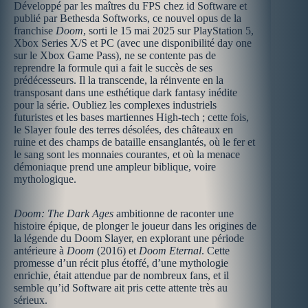
Développé par les maîtres du FPS chez id Software et
publié par Bethesda Softworks, ce nouvel opus de la
franchise
Doom
, sorti le 15 mai 2025 sur PlayStation 5,
Xbox Series X/S et PC (avec une disponibilité day one
sur le Xbox Game Pass), ne se contente pas de
reprendre la formule qui a fait le succès de ses
prédécesseurs. Il la transcende, la réinvente en la
transposant dans une esthétique dark fantasy inédite
pour la série. Oubliez les complexes industriels
futuristes et les bases martiennes High-tech ; cette fois,
le Slayer foule des terres désolées, des châteaux en
ruine et des champs de bataille ensanglantés, où le fer et
le sang sont les monnaies courantes, et où la menace
démoniaque prend une ampleur biblique, voire
mythologique.
Doom: The Dark Ages
ambitionne de raconter une
histoire épique, de plonger le joueur dans les origines de
la légende du Doom Slayer, en explorant une période
antérieure à
Doom
(2016) et
Doom Eternal
. Cette
promesse d’un récit plus étoffé, d’une mythologie
enrichie, était attendue par de nombreux fans, et il
semble qu’id Software ait pris cette attente très au
sérieux.