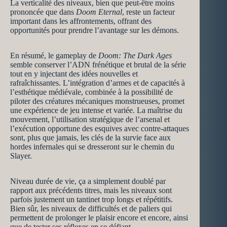
La verticalité des niveaux, bien que peut-être moins
prononcée que dans
Doom Eternal
, reste un facteur
important dans les affrontements, offrant des
opportunités pour prendre l’avantage sur les démons.
En résumé, le gameplay de
Doom: The Dark Ages
semble conserver l’ADN frénétique et brutal de la série
tout en y injectant des idées nouvelles et
rafraîchissantes. L’intégration d’armes et de capacités à
l’esthétique médiévale, combinée à la possibilité de
piloter des créatures mécaniques monstrueuses, promet
une expérience de jeu intense et variée. La maîtrise du
mouvement, l’utilisation stratégique de l’arsenal et
l’exécution opportune des esquives avec contre-attaques
sont, plus que jamais, les clés de la survie face aux
hordes infernales qui se dresseront sur le chemin du
Slayer.
Niveau durée de vie, ça a simplement doublé par
rapport aux précédents titres, mais les niveaux sont
parfois justement un tantinet trop longs et répétitifs.
Bien sûr, les niveaux de difficultés et de paliers qui
permettent de prolonger le plaisir encore et encore, ainsi
que de tester ses réflexes en se défiant.