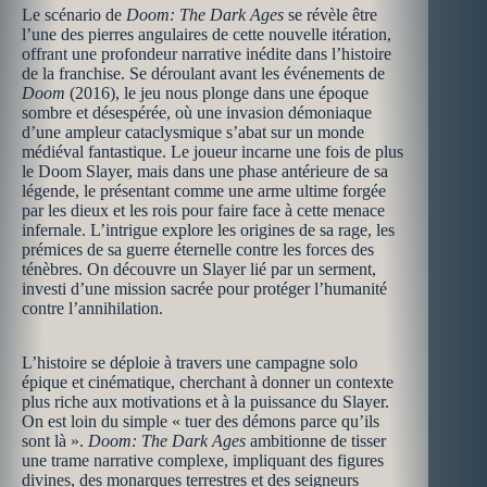
Le scénario de
Doom: The Dark Ages
se révèle être
l’une des pierres angulaires de cette nouvelle itération,
offrant une profondeur narrative inédite dans l’histoire
de la franchise. Se déroulant avant les événements de
Doom
(2016), le jeu nous plonge dans une époque
sombre et désespérée, où une invasion démoniaque
d’une ampleur cataclysmique s’abat sur un monde
médiéval fantastique. Le joueur incarne une fois de plus
le Doom Slayer, mais dans une phase antérieure de sa
légende, le présentant comme une arme ultime forgée
par les dieux et les rois pour faire face à cette menace
infernale. L’intrigue explore les origines de sa rage, les
prémices de sa guerre éternelle contre les forces des
ténèbres. On découvre un Slayer lié par un serment,
investi d’une mission sacrée pour protéger l’humanité
contre l’annihilation.
L’histoire se déploie à travers une campagne solo
épique et cinématique, cherchant à donner un contexte
plus riche aux motivations et à la puissance du Slayer.
On est loin du simple « tuer des démons parce qu’ils
sont là ».
Doom: The Dark Ages
ambitionne de tisser
une trame narrative complexe, impliquant des figures
divines, des monarques terrestres et des seigneurs