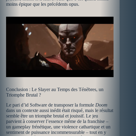
moins épique que les précédents opus.
Conclusion : Le Slayer au Temps des Ténèbres, un
Triomphe Brutal ?
Le pari d’id Software de transposer la formule
Doom
dans un contexte aussi inédit était risqué, mais le résultat
semble être un triomphe brutal et jouissif. Le jeu
parvient à conserver l’essence même de la franchise –
un gameplay frénétique, une violence cathartique et un
sentiment de puissance incommensurable – tout en y