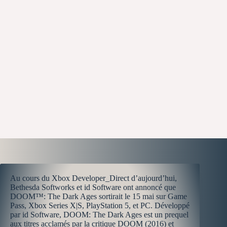
Au cours du Xbox Developer_Direct d’aujourd’hui,
Bethesda Softworks et id Software ont annoncé que
DOOM™: The Dark Ages sortirait le 15 mai sur Game
Pass, Xbox Series X|S, PlayStation 5, et PC. Développé
par id Software, DOOM: The Dark Ages est un prequel
aux titres acclamés par la critique DOOM (2016) et