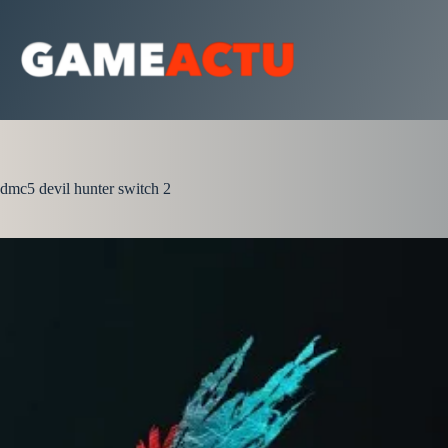
Passer
au
contenu
dmc5 devil hunter switch 2