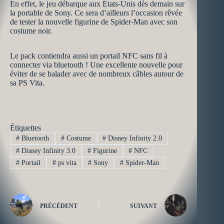
En effet, le jeu débarque aux États-Unis dès demain sur
la portable de Sony. Ce sera d’ailleurs l’occasion rêvée
de tester la nouvelle figurine de Spider-Man avec son
costume noir.
Le pack contiendra aussi un portail NFC sans fil à
connecter via bluetooth ! Une excellente nouvelle pour
éviter de se balader avec de nombreux câbles autour de
sa PS Vita.
Étiquettes
#
Bluetooth
#
Costume
#
Disney Infinity 2.0
#
Disney Infinity 3.0
#
Figurine
#
NFC
#
Portail
#
ps vita
#
Sony
#
Spider-Man
PRÉCÉDENT
SUIVANT