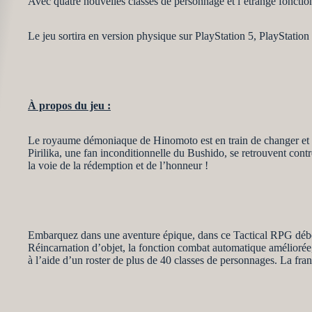
Avec quatre nouvelles classes de personnage et l’étrange fonctio
Le jeu sortira en version physique sur PlayStation 5, PlayStatio
À propos du jeu :
Le royaume démoniaque de Hinomoto est en train de changer et l’é
Pirilika, une fan inconditionnelle du Bushido, se retrouvent cont
la voie de la rédemption et de l’honneur !
Embarquez dans une aventure épique, dans ce Tactical RPG déborda
Réincarnation d’objet, la fonction combat automatique améliorée, 
à l’aide d’un roster de plus de 40 classes de personnages. La fra