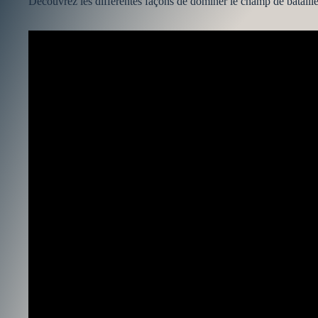
Découvrez les différentes façons de dominer le champ de bataille