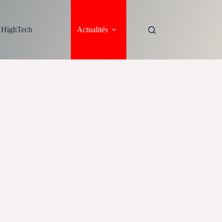
s HighTech
Actualités