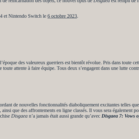
n de réincarnation des objets, ce nouvel opus de
Disgaea
est rempli de 
n 4 et Nintendo Switch le
6 octobre 2023
.
poque des valeureux guerriers est bientôt révolue. Pris dans toute cette
re toute attente à faire équipe. Tous deux s’engagent dans une lutte con
nt de nouvelles fonctionnalités diaboliquement excitantes telles que l
ainsi que des affrontements en ligne classés. Il vous sera également po
nchise
Disgaea
n’a jamais était aussi grande qu’avec
Disgaea 7: Vows of