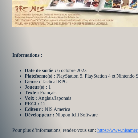
Informations
:
Date de sortie :
6 octobre 2023
Plateforme(s) :
PlayStation 5, PlayStation 4 et Nintendo 
Genre :
Tactical RPG
Joueur(s) :
1
Texte :
Français
Voix :
Anglais/Japonais
PEGI :
12
Editeur :
NIS America
Développeur :
Nippon Ichi Software
Pour plus d’informations, rendez-vous sur :
https://www.nisameri