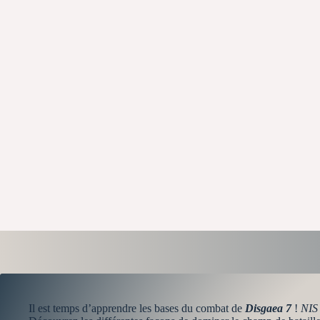
Il est temps d’apprendre les bases du combat de
Disgaea 7
!
NIS