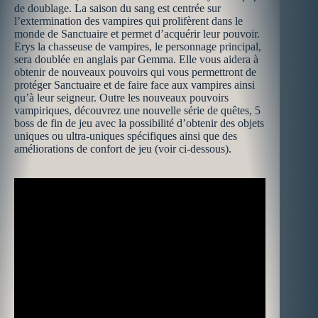
de doublage. La saison du sang est centrée sur
l’extermination des vampires qui prolifèrent dans le
monde de Sanctuaire et permet d’acquérir leur pouvoir.
Erys la chasseuse de vampires, le personnage principal,
sera doublée en anglais par Gemma. Elle vous aidera à
obtenir de nouveaux pouvoirs qui vous permettront de
protéger Sanctuaire et de faire face aux vampires ainsi
qu’à leur seigneur. Outre les nouveaux pouvoirs
vampiriques, découvrez une nouvelle série de quêtes, 5
boss de fin de jeu avec la possibilité d’obtenir des objets
uniques ou ultra-uniques spécifiques ainsi que des
améliorations de confort de jeu (voir ci-dessous).