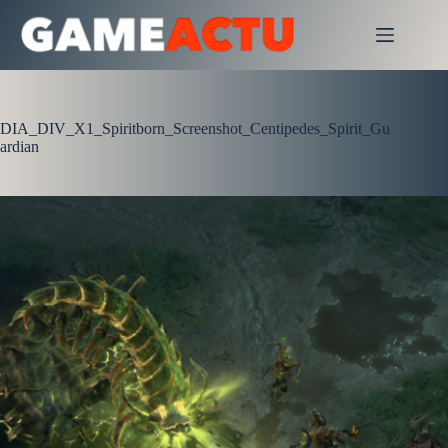
Passer
au
contenu
DIA_DIV_X1_Spiritborn_Screenshot_Centipedes_Spirit_Gu
ardian