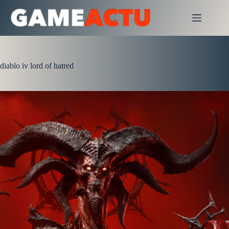
Passer
au
contenu
diablo iv lord of hatred