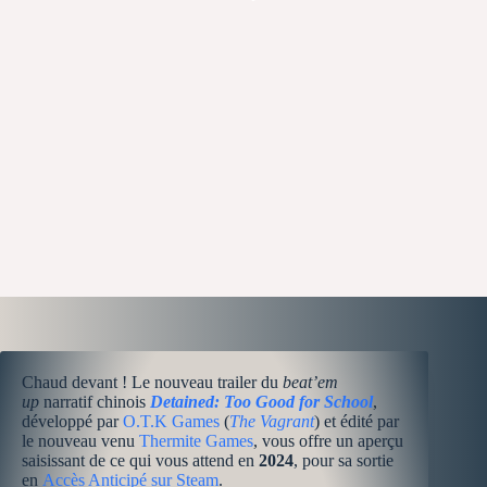
Chaud devant ! Le nouveau trailer du
beat’em
up
narratif chinois
Detained: Too Good for School
,
développé par
O.T.K Games
(
The Vagrant
) et édité par
le nouveau venu
Thermite Games
, vous offre un aperçu
saisissant de ce qui vous attend en
2024
, pour sa sortie
en
Accès Anticipé sur Steam
.