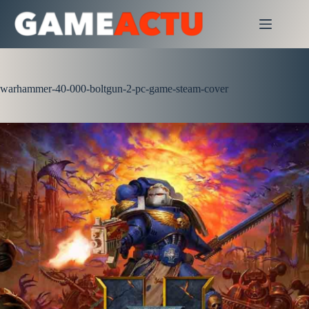
Passer
au
contenu
warhammer-40-000-boltgun-2-pc-game-steam-cover