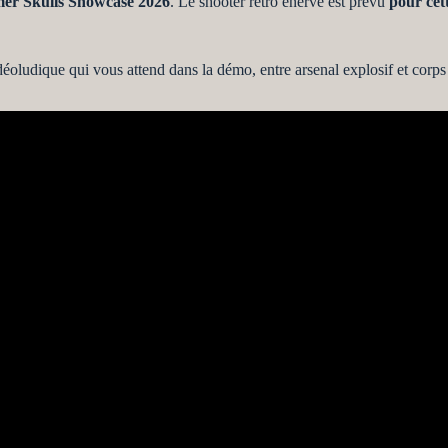
r Skulls Showcase 2026
. Le shooter rétro énervé est prévu
pour cet
éoludique qui vous attend dans la démo, entre arsenal explosif et corps 