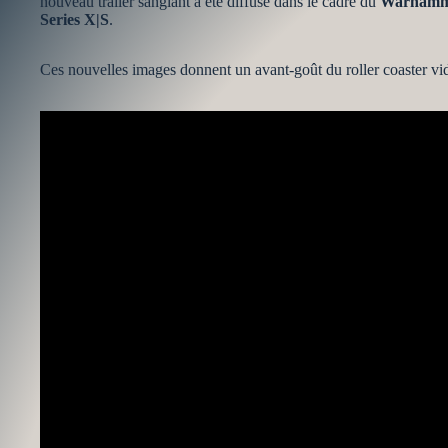
nouveau trailer sanglant a été diffusé dans le cadre du
Warhamme
Series X|S
.
Ces nouvelles images donnent un avant-goût du roller coaster vid