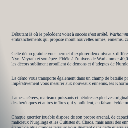
Débutant là où le précédent volet à succès s’est arrêté,
Warhamme
embranchements qui propose moult nouvelles armes, ennemis, zone
Cette démo gratuite vous permet d’explorer deux niveaux différen
Nyra Veyrath et son épée. Fidèle à l’univers de Warhammer 40,00
les décors subliment grouillent de démons et d’adeptes de Nurgl
La démo vous transporte également dans un champ de bataille pris
impérativement vous mesurer aux nouveaux ennemis, les Khornes :
Lames acérées, marteaux puissants et pétoires explosives origina
des hérétiques et autres traîtres qui y pullulent, en faisant évide
Chaque guerrier jouable dispose de son propre arsenal, de capacit
malicieux Nurglings et les Cultistes du Chaos, mais aussi des enn
étape : de plus grandes terreurs vous guettent dans cette guerre 