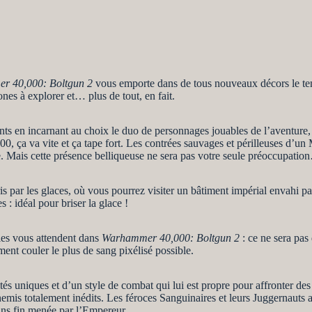
r 40,000: Boltgun 2
vous emporte dans de tous nouveaux décors le t
s à explorer et… plus de tout, en fait.
ts en incarnant au choix le duo de personnages jouables de l’aventure,
0, ça va vite et ça tape fort. Les contrées sauvages et périlleuses d
e. Mais cette présence belliqueuse ne sera pas votre seule préoccupati
 par les glaces, où vous pourrez visiter un bâtiment impérial envahi pa
 idéal pour briser la glace !
les vous attendent dans
Warhammer 40,000: Boltgun 2
: ce ne sera pas
mment couler le plus de sang pixélisé possible.
és uniques et d’un style de combat qui lui est propre pour affronter des
emis totalement inédits. Les féroces Sanguinaires et leurs Juggernauts 
sans fin menée par l’Empereur.