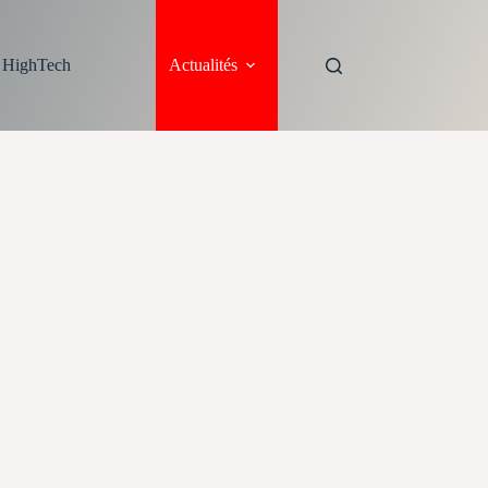
s HighTech
Actualités