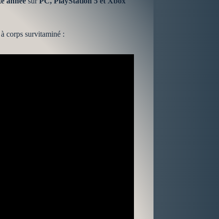
te année
sur
PC, PlayStation 5 et Xbox
à corps survitaminé :