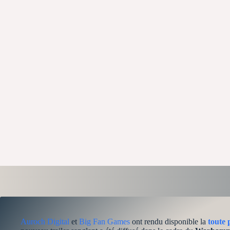
Auroch Digital
et
Big Fan Games
ont rendu disponible la
toute