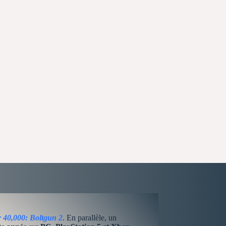
40,000: Boltgun 2
. En parallèle, un