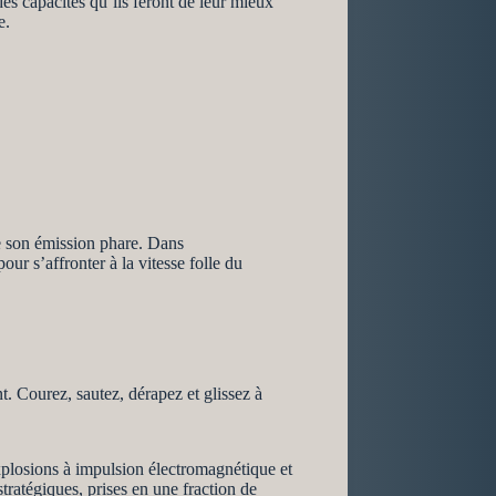
des capacités qu’ils feront de leur mieux
e.
e son émission phare. Dans
r s’affronter à la vitesse folle du
t. Courez, sautez, dérapez et glissez à
 explosions à impulsion électromagnétique et
tratégiques, prises en une fraction de