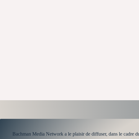
Bachman Media Network a le plaisir de diffuser, dans le cad