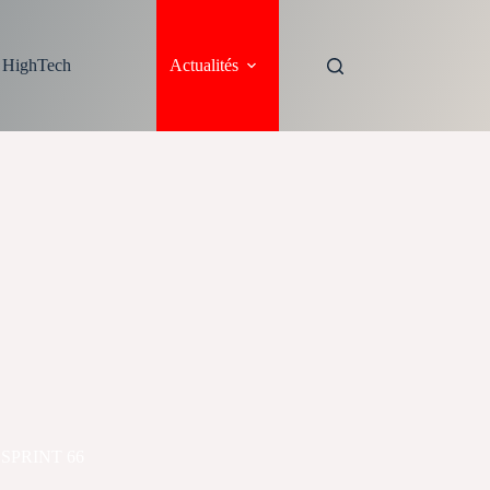
s HighTech
Actualités
THSPRINT 66