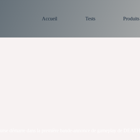
Accueil
Tests
Produit
urse démarre dans la première bande-annonce de gameplay de DEA