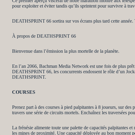
Ce premier aperçu viscéral de notre marathon montre aux téléspecta
pour exploiter et éviter tandis qu’ils sprintent pour survivre à tr
DEATHSPRINT 66 sortira sur vos écrans plus tard cette année. Te
À propos de DEATHSPRINT 66
Bienvenue dans l’émission la plus mortelle de la planète.
En l’an 2066, Bachman Media Network est une fois de plus prêt 
DEATHSPRINT 66, les concurrents endossent le rôle d’un Jockey Cl
DEATHSPRINT.
COURSES
Prenez part à des courses à pied palpitantes à 8 joueurs, sur des 
travers une série de circuits mortels. Enchaînez les traversées pou
La frénésie alimente toute une palette de capacités palpitantes et 
les mines de proximité. Une capacité déployée au bon moment peut f