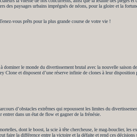
teurs la vitesse de nos concurrents, ainsi que la létalité des pièges et 
avers des paysages urbains imprégnés de néons, pour la gloire et la fortun
nez-vous prêts pour la plus grande course de votre vie !
à dominer le monde du divertissement brutal avec la nouvelle saison d
one et disposent d’une réserve infinie de clones à leur disposition pou
parcours d’obstacles extrêmes qui repoussent les limites du divertissemen
r entrer dans un état de flow et gagner de la frénésie.
mortelles, dont le boost, la scie à tête chercheuse, le mag-bouclier, les
aire la différence entre la victoire et la défaite et rend ces décisions s