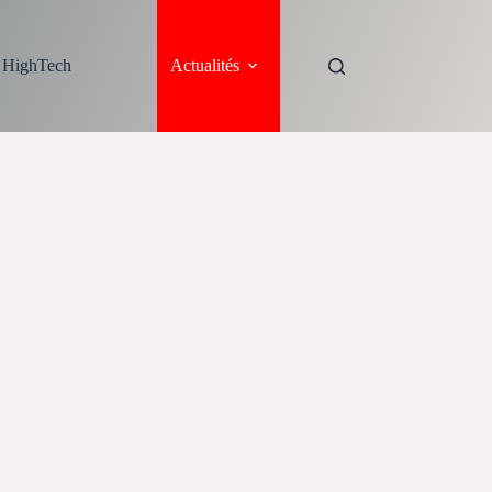
s HighTech
Actualités