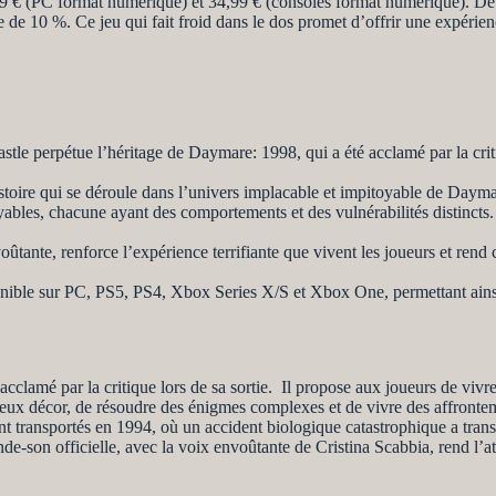
 € (PC format numérique) et 34,99 € (consoles format numérique). De 
de 10 %. Ce jeu qui fait froid dans le dos promet d’offrir une expérienc
le perpétue l’héritage de Daymare: 1998, qui a été acclamé par la critiq
stoire qui se déroule dans l’univers implacable et impitoyable de Dayma
ables, chacune ayant des comportements et des vulnérabilités distincts. 
tante, renforce l’expérience terrifiante que vivent les joueurs et rend
nible sur PC, PS5, PS4, Xbox Series X/S et Xbox One, permettant ainsi 
lamé par la critique lors de sa sortie. Il propose aux joueurs de vivre 
rieux décor, de résoudre des énigmes complexes et de vivre des affront
t transportés en 1994, où un accident biologique catastrophique a tran
de-son officielle, avec la voix envoûtante de Cristina Scabbia, rend l’