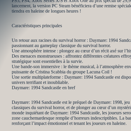
PS5, PS4, Xbox Series X/S et Xbox One au prix spécial de 29,99
lancement, la version PC Steam bénéficiera d’une remise spéciale 
tiendra en haleine de longues heures !
Caractéristiques principales
Un retour aux racines du survival horror : Daymare: 1994 Sandcast
passionnant au gameplay classique du survival horror.
Une atmosphère intense : plongez au cœur d’un récit axé sur l’hi
Des menaces monstrueuses : affrontez différentes créatures effroy
stratégique sont essentielles à la survie.
Une bande-son immersive : le thème musical, à l’atmosphère envoû
puissante de Cristina Scabbia du groupe Lacuna Coil !
Une sortie multiplateforme : Daymare: 1994 Sandcastle est dispo
univers terrifiant et inoubliable.
Daymare: 1994 Sandcastle en bref
Daymare: 1994 Sandcastle est le préquel de Daymare: 1998, jeu acc
classiques du survival horror, et de plonger au cœur d’un mysté
monde inquiétant de Daymare: 1994 Sandcastle, les joueurs seron
zone cauchemardesque remplie d’horreurs indescriptibles. La ban
renforçant l’impact émotionnel et tenant les joueurs en haleine.