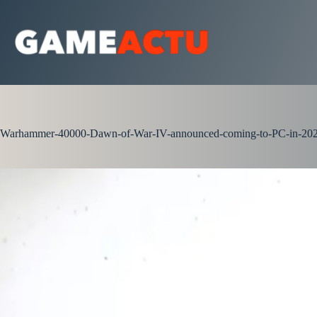
Passer
au
contenu
Warhammer-40000-Dawn-of-War-IV-announced-coming-to-PC-in-20