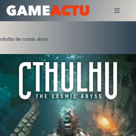
Passer
au
contenu
cthulhu the cosmic abyss