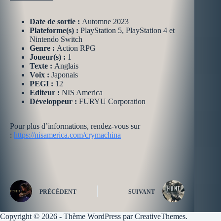
Date de sortie :
Automne
2023
Plateforme(s) :
PlayStation 5, PlayStation 4 et
Nintendo Switch
Genre :
Action RPG
Joueur(s) :
1
Texte :
Anglais
Voix :
Japonais
PEGI :
12
Editeur :
NIS America
Développeur :
FURYU Corporation
Pour plus d’informations, rendez-vous sur
:
https://nisamerica.com/crymachina
PRÉCÉDENT
SUIVANT
Copyright © 2026 - Thème WordPress par
CreativeThemes
.