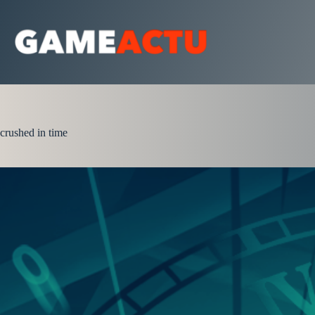
Passer
au
contenu
crushed in time