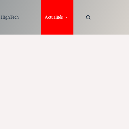
s HighTech
Actualités