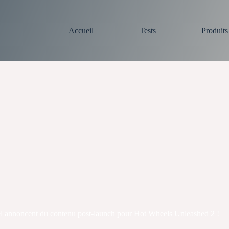
Accueil
Tests
Produit
el annoncent du contenu post-launch pour Hot Wheels Unleashed 2 !