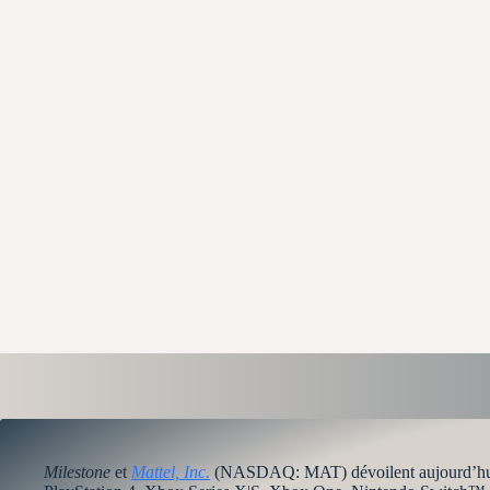
Milestone
et
Mattel, Inc.
(NASDAQ: MAT) dévoilent aujourd’hui 