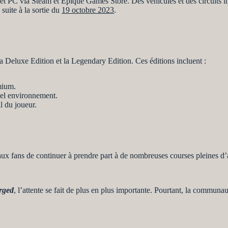
PC via Steam et Epique Games Store. Des véhicules et des circuits in
suite à la sortie du
19 octobre 2023
.
 Deluxe Edition et la Legendary Edition. Ces éditions incluent :
mium.
el environnement.
l du joueur.
aux fans de continuer à prendre part à de nombreuses courses pleines d’a
rged
, l’attente se fait de plus en plus importante. Pourtant, la communa