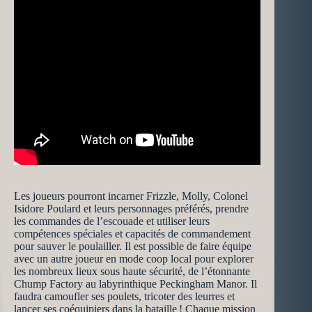
Les joueurs pourront incarner Frizzle, Molly, Colonel
Isidore Poulard et leurs personnages préférés, prendre
les commandes de l’escouade et utiliser leurs
compétences spéciales et capacités de commandement
pour sauver le poulailler. Il est possible de faire équipe
avec un autre joueur en mode coop local pour explorer
les nombreux lieux sous haute sécurité, de l’étonnante
Chump Factory au labyrinthique Peckingham Manor. Il
faudra camoufler ses poulets, tricoter des leurres et
lancer ses coéquipiers dans la bataille ! Chaque mission