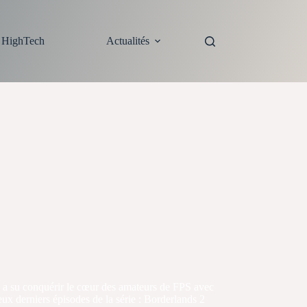
s HighTech
Actualités
s a su conquérir le cœur des amateurs de FPS avec
eux derniers épisodes de la série : Borderlands 2