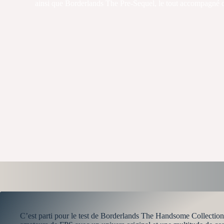
ainsi que Borderlands The Pre-Sequel, le tout accompagné de l'
C’est parti pour le test de Borderlands The Handsome Collection 