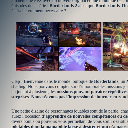
amateurs de FPS avec un univers original et une multitude de cont
épisodes de la série :
Borderlands 2
ainsi que
Borderlands The
était-elle vraiment nécessaire ?
Clap ! Bienvenue dans le monde loufoque de
Borderlands
, un
shading. Nous pouvons compter sur d’innombrables missions jouabl
en jouant à plusieurs,
les missions pouvant paraitre répétitives
surprises
.
Nous n’avons pas l’impression de tourner en rond
Une petite dizaine de personnages jouables sont de la partie, cha
aurez l’occasion d’
apprendre de nouvelles compétences ou de 
divers bonus ou pouvoirs vous permettant de vous sortir des situa
pilotables dont la maniabilité laisse à désirer et qui n’a pas é