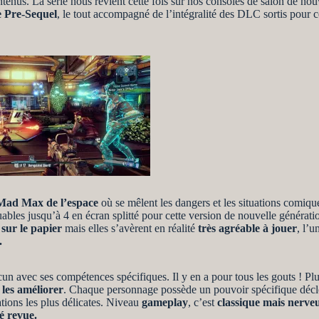
enus. La série nous revient cette fois sur nos consoles de salon de nou
 Pre-Sequel
, le tout accompagné de l’intégralité des DLC sortis pour ces
Mad Max de l’espace
où se mêlent les dangers et les situations comiq
es jusqu’à 4 en écran splitté pour cette version de nouvelle génératio
 sur le papier
mais elles s’avèrent en réalité
très agréable à jouer
, l’u
.
cun avec ses compétences spécifiques. Il y en a pour tous les gouts ! P
les améliorer
. Chaque personnage possède un pouvoir spécifique décl
tions les plus délicates. Niveau
gameplay
, c’est
classique mais nerve
té revue.