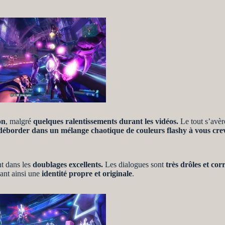
on
, malgré
quelques ralentissements durant les vidéos.
Le tout s’avè
éborder dans un mélange chaotique de couleurs flashy à vous crever
nt dans les
doublages excellents.
Les dialogues sont
très drôles et corr
nant ainsi une
identité propre et originale
.