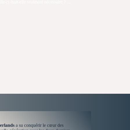
e-ci était-elle vraiment nécessaire ? ...
erlands
a su conquérir le cœur des