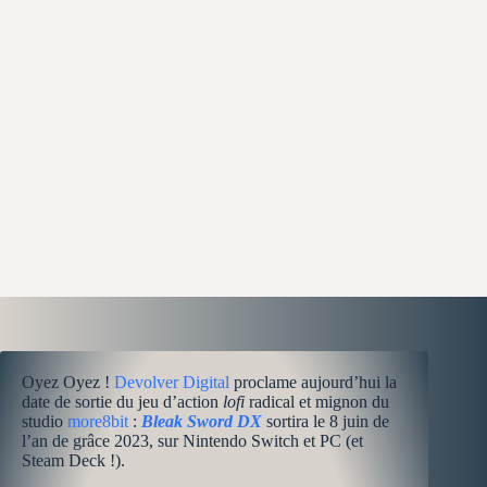
Oyez Oyez !
Devolver Digital
proclame aujourd’hui la
date de sortie du jeu d’action
lofi
radical et mignon du
studio
more8bit
:
Bleak Sword DX
sortira le 8 juin de
l’an de grâce 2023, sur Nintendo Switch et PC (et
Steam Deck !).