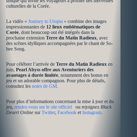
unique qui invite les voyageurs à profiter des merveilles
culturelles de la Corée.
La vidéo «
Journey to Utopia
» combine des images
impressionnantes de
12 lieux emblématiques de
Corée
, dont beaucoup ont été intégrés dans la
prochaine extension
Terre du Matin Radieux
, avec
des scènes idylliques accompagnées par le chant de So-
hee Song.
Pour célébrer l’arrivée de
Terre du Matin Radieux
en
juin,
Pearl Abyss offre aux Aventuriers des
avantages à durée limitée
, notamment des bonus en
jeu et un adorable compagnon. Pour plus de détails,
consultez les
notes de GM.
Pour plus d’informations concernant la mise à jour et du
jeu,
rendez-vous sur le site officiel
ou rejoignez
Black
Desert Online
sur
Twitter
,
Facebook
et
Instagram
.