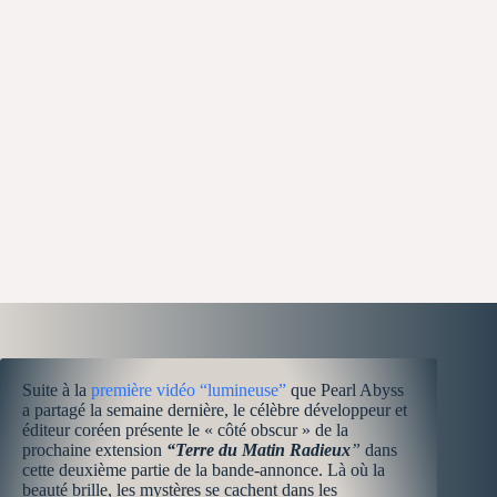
Suite à la
première vidéo “lumineuse”
que Pearl Abyss
a partagé la semaine dernière, le célèbre développeur et
éditeur coréen présente le « côté obscur » de la
prochaine extension
“Terre du Matin Radieux
”
dans
cette deuxième partie de la bande-annonce. Là où la
beauté brille, les mystères se cachent dans les