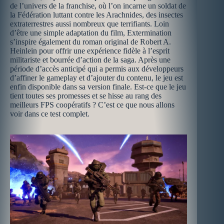
de l’univers de la franchise, où l’on incarne un soldat de
la Fédération luttant contre les Arachnides, des insectes
extraterrestres aussi nombreux que terrifiants. Loin
d’être une simple adaptation du film, Extermination
s’inspire également du roman original de Robert A.
Heinlein pour offrir une expérience fidèle à l’esprit
militariste et bourrée d’action de la saga. Après une
période d’accès anticipé qui a permis aux développeurs
d’affiner le gameplay et d’ajouter du contenu, le jeu est
enfin disponible dans sa version finale. Est-ce que le jeu
tient toutes ses promesses et se hisse au rang des
meilleurs FPS coopératifs ? C’est ce que nous allons
voir dans ce test complet.