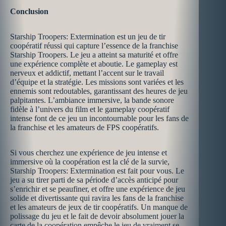
Conclusion
Starship Troopers: Extermination est un jeu de tir
coopératif réussi qui capture l’essence de la franchise
Starship Troopers. Le jeu a atteint sa maturité et offre
une expérience complète et aboutie. Le gameplay est
nerveux et addictif, mettant l’accent sur le travail
d’équipe et la stratégie. Les missions sont variées et les
ennemis sont redoutables, garantissant des heures de jeu
palpitantes. L’ambiance immersive, la bande sonore
fidèle à l’univers du film et le gameplay coopératif
intense font de ce jeu un incontournable pour les fans de
la franchise et les amateurs de FPS coopératifs.
Si vous cherchez une expérience de jeu intense et
immersive où la coopération est la clé de la survie,
Starship Troopers: Extermination est fait pour vous. Le
jeu a su tirer parti de sa période d’accès anticipé pour
s’enrichir et se peaufiner, et offre une expérience de jeu
solide et divertissante qui ravira les fans de la franchise
et les amateurs de jeux de tir coopératifs. Un manque de
polissage du jeu et le fait de devoir absolument jouer la
carte de la coopération empêche le jeu de vraiment se