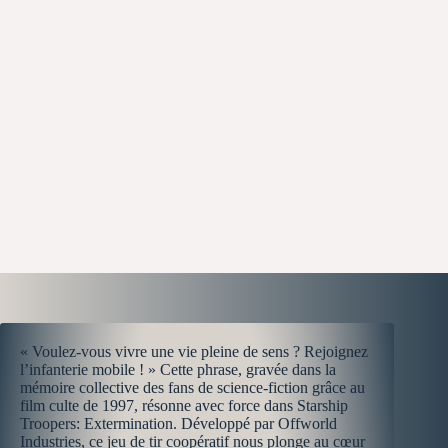
« Voulez-vous vivre une vie pleine de sens ? Rejoignez
l’infanterie mobile ! » Cette phrase, gravée dans la
mémoire collective des fans de science-fiction grâce au
film culte de 1997, résonne avec force dans Starship
Troopers: Extermination. Développé par Offworld
Industries, ce jeu de tir coopératif nous plonge au cœur