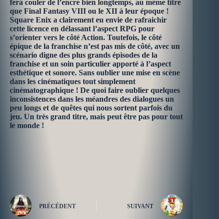
fera couler de l’encre bien longtemps, au même titre
que Final Fantasy VIII ou le XII à leur époque !
Square Enix a clairement eu envie de rafraichir
cette licence en délassant l’aspect RPG pour
s’orienter vers le côté Action. Toutefois, le côté
épique de la franchise n’est pas mis de côté, avec un
scénario digne des plus grands épisodes de la
franchise et un soin particulier apporté à l’aspect
esthétique et sonore. Sans oublier une mise en scène
dans les cinématiques tout simplement
cinématographique ! De quoi faire oublier quelques
inconsistences dans les méandres des dialogues un
peu longs et de quêtes qui nous sortent parfois du
jeu. Un très grand titre, mais peut être pas pour tout
le monde !
PRÉCÉDENT
SUIVANT