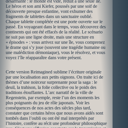
désarmante : le monde est vide, réduit à une seule île.
Le héros et son ami Kiefer, poussés par une soif de
découverte presque enfantine, vont exhumer des
fragments de tablettes dans un sanctuaire oublié.
Chaque tablette complétée est une porte ouverte sur le
passé. En voyageant dans le temps, vous découvrez des
continents qui ont été effacés de la réalité. Le scénario
ne suit pas une ligne droite, mais une structure en
« épisodes » : vous arrivez sur une île, vous comprenez
le drame qui s’y joue (souvent une tragédie humaine ou
une malédiction démoniaque), vous le résolvez, et vous
voyez l’île réapparaître dans votre présent.
Cette version Reimagined sublime l’écriture originale
par une localisation aux petits oignons. On traite ici de
thèmes d’une noirceur surprenante pour la saga : le
deuil, la trahison, la folie collective ou le poids des
traditions étouffantes. L’arc narratif de la ville de
Regenstein, par exemple, reste l’un des moments les
plus poignants du jeu de rôle japonais. Voir les
conséquences de nos actes des siècles plus tard,
constater que certains héros que nous avons aidés sont
tombés dans l’oubli ou ont été mal interprétés par
l’histoire, confère au récit une profondeur philosophique