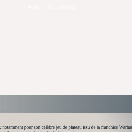
Drei
3 août 2023
notamment pour son célèbre jeu de plateau issu de la franchise Warhamm