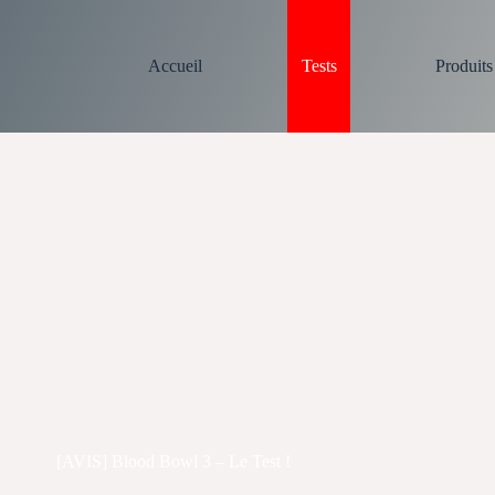
Accueil
Tests
Produit
[AVIS] Blood Bowl 3 – Le Test !