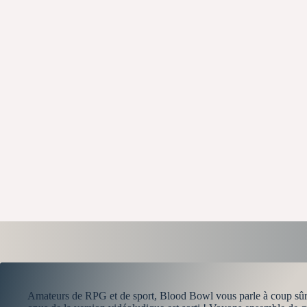
Amateurs de RPG et de sport, Blood Bowl vous parle à coup sûr, 