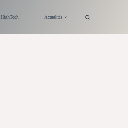
s HighTech
Actualités