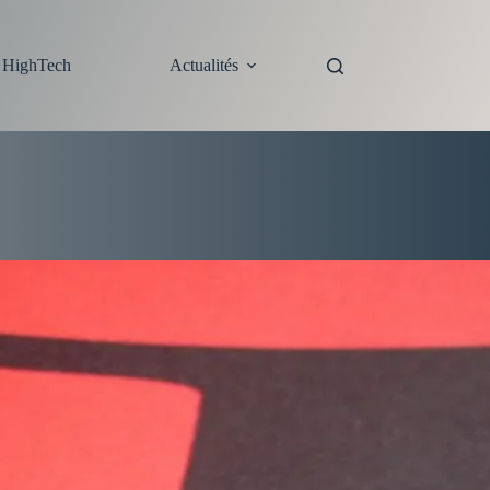
s HighTech
Actualités