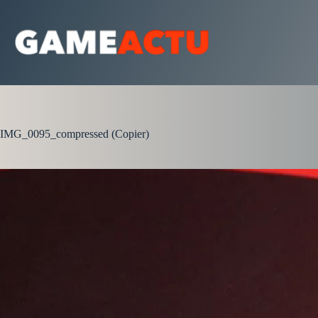
Passer
au
contenu
IMG_0095_compressed (Copier)