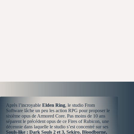
Après l’incroyable
Elden Ring
, le studio From
Software lâche un peu les action RPG pour proposer le
sixième opus de Armored Core. Pas moins de 10 ans
séparent le précédent opus de ce Fires of Rubicon, une
décennie dans laquelle le studio s’est concentré sur ses
Souls-like : Dark Souls 2 et 3, Sekiro, Bloodborne,