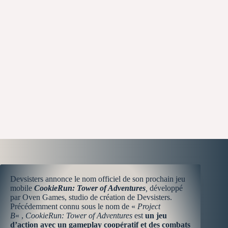
Devsisters annonce le nom officiel de son prochain jeu
mobile
CookieRun: Tower of Adventures
,
développé
par Oven Games, studio de création de Devsisters.
Précédemment connu sous le nom de «
Project
B
« ,
CookieRun: Tower of Adventures
est
un jeu
d’action avec un gameplay coopératif et des combats