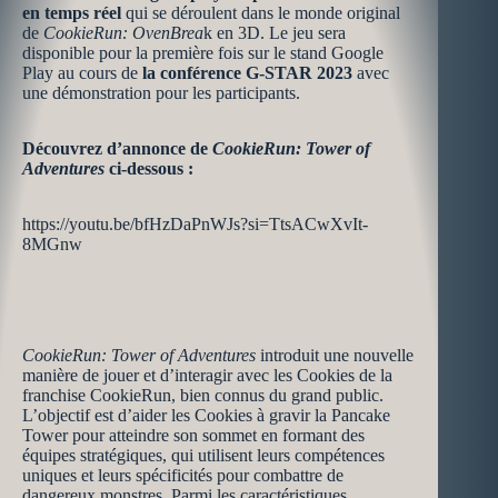
en temps réel
qui se déroulent dans le monde original
de
CookieRun: OvenBrea
k en 3D. Le jeu sera
disponible pour la première fois sur le stand Google
Play au cours de
la conférence G-STAR 2023
avec
une démonstration pour les participants.
Découvrez d’annonce de
CookieRun: Tower of
Adventures
ci-dessous :
https://youtu.be/bfHzDaPnWJs?si=TtsACwXvIt-
8MGnw
CookieRun: Tower of Adventures
introduit une nouvelle
manière de jouer et d’interagir avec les Cookies de la
franchise CookieRun, bien connus du grand public.
L’objectif est d’aider les Cookies à gravir la Pancake
Tower pour atteindre son sommet en formant des
équipes stratégiques, qui utilisent leurs compétences
uniques et leurs spécificités pour combattre de
dangereux monstres. Parmi les caractéristiques